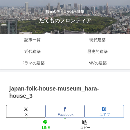
観光名所・ロケ地の建築
たてものフロンティア
記事一覧
現代建築
近代建築
歴史的建築
ドラマの建築
MVの建築
japan-folk-house-museum_hara-
house_3
X
Facebook
はてブ
LINE
コピー