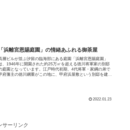
「浜離宮恩賜庭園」の情緒あふれる御茶屋
高層ビルが並ぶ汐留の臨海部にある庭園「浜離宮恩賜庭園」
は、1946年に開園された約25万㎡を超える徳川将軍家の別邸
の庭園となっています。江戸時代初期、4代将軍・家綱の弟で
甲府藩主の徳川綱重がこの地に、甲府浜屋敷という別邸を建
て、その後何度か...
2022.01.23
ンサーリンク