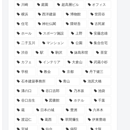
川崎
庭園
超高層ビル
オフィス
横浜
西洋建築
博物館
世田谷
住宅
神社仏閣
隈研吾
古民家
ホール
スポーツ施設
上野
安藤忠雄
二子玉川
マンション
公園
集合住宅
渋谷
駅
駒沢
妹島和世
茶室
カフェ
インテリア
大倉山
武蔵小杉
学校
教会
京都
丹下健三
石本建築事務所
青山
池尻大橋
溝の口
谷口吉郎
乃木坂
池袋
谷口吉生
図書館
ホテル
千葉
蔵
日本の城
豊洲
六本木
渡辺仁
葛西
草間彌生
伊東豊雄
宮城
仙台
病院
大阪