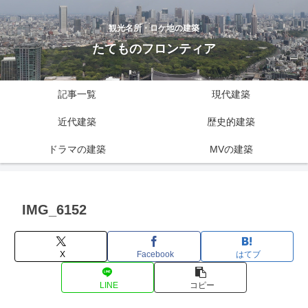
観光名所・ロケ地の建築
たてものフロンティア
記事一覧
現代建築
近代建築
歴史的建築
ドラマの建築
MVの建築
IMG_6152
X
Facebook
はてブ
LINE
コピー