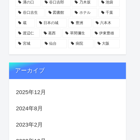
溝の口
谷口吉郎
乃木坂
池袋
谷口吉生
図書館
ホテル
千葉
蔵
日本の城
豊洲
六本木
渡辺仁
葛西
草間彌生
伊東豊雄
宮城
仙台
病院
大阪
アーカイブ
2025年12月
2024年8月
2023年2月