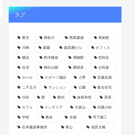
タグ
東京
神奈川
商業建築
美術館
川崎
庭園
超高層ビル
オフィス
横浜
西洋建築
博物館
世田谷
住宅
神社仏閣
隈研吾
古民家
ホール
スポーツ施設
上野
安藤忠雄
二子玉川
マンション
公園
集合住宅
渋谷
駅
駒沢
妹島和世
茶室
カフェ
インテリア
大倉山
武蔵小杉
学校
教会
京都
丹下健三
石本建築事務所
青山
池尻大橋