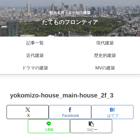
観光名所・ロケ地の建築
たてものフロンティア
記事一覧
現代建築
近代建築
歴史的建築
ドラマの建築
MVの建築
yokomizo-house_main-house_2f_3
X
Facebook
はてブ
LINE
コピー