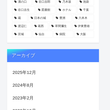
溝の口
谷口吉郎
乃木坂
池袋
谷口吉生
図書館
ホテル
千葉
蔵
日本の城
豊洲
六本木
渡辺仁
葛西
草間彌生
伊東豊雄
宮城
仙台
病院
大阪
アーカイブ
2025年12月
2024年8月
2023年2月