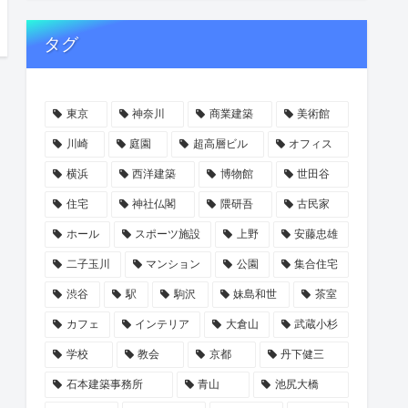
タグ
東京
神奈川
商業建築
美術館
川崎
庭園
超高層ビル
オフィス
横浜
西洋建築
博物館
世田谷
住宅
神社仏閣
隈研吾
古民家
ホール
スポーツ施設
上野
安藤忠雄
二子玉川
マンション
公園
集合住宅
渋谷
駅
駒沢
妹島和世
茶室
カフェ
インテリア
大倉山
武蔵小杉
学校
教会
京都
丹下健三
石本建築事務所
青山
池尻大橋