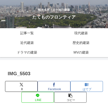
観光名所・ロケ地の建築
たてものフロンティア
記事一覧
現代建築
近代建築
歴史的建築
ドラマの建築
MVの建築
IMG_5503
X
Facebook
はてブ
LINE
コピー