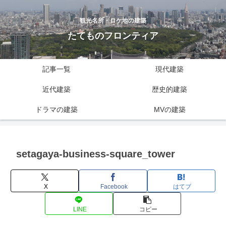
観光名所・ロケ地の建築
たてものフロンティア
記事一覧
現代建築
近代建築
歴史的建築
ドラマの建築
MVの建築
setagaya-business-square_tower
X
Facebook
はてブ
LINE
コピー