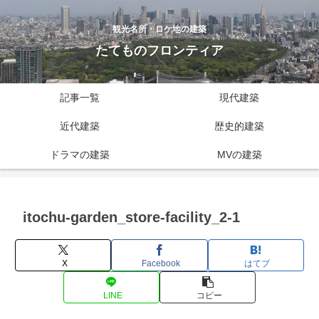
観光名所・ロケ地の建築
たてものフロンティア
記事一覧
現代建築
近代建築
歴史的建築
ドラマの建築
MVの建築
itochu-garden_store-facility_2-1
X
Facebook
はてブ
LINE
コピー