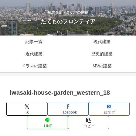
観光名所・ロケ地の建築
たてものフロンティア
記事一覧
現代建築
近代建築
歴史的建築
ドラマの建築
MVの建築
iwasaki-house-garden_western_18
X
Facebook
はてブ
LINE
コピー