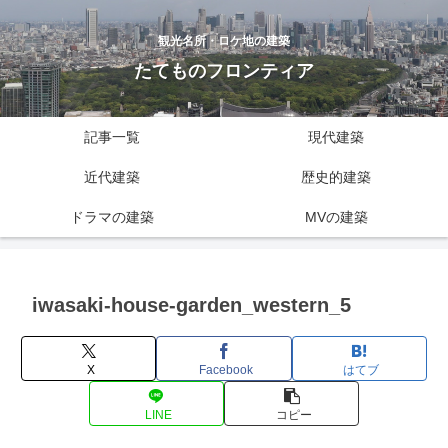
観光名所・ロケ地の建築
たてものフロンティア
記事一覧
現代建築
近代建築
歴史的建築
ドラマの建築
MVの建築
iwasaki-house-garden_western_5
X
Facebook
はてブ
LINE
コピー