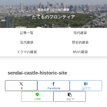
観光名所・ロケ地の建築
たてものフロンティア
記事一覧
現代建築
近代建築
歴史的建築
ドラマの建築
MVの建築
sendai-castle-historic-site
X
Facebook
はてブ
LINE
コピー