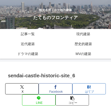
観光名所・ロケ地の建築
たてものフロンティア
記事一覧
現代建築
近代建築
歴史的建築
ドラマの建築
MVの建築
sendai-castle-historic-site_6
X
Facebook
はてブ
LINE
コピー