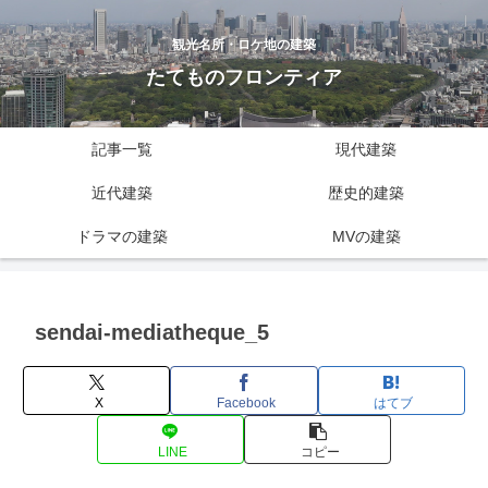
観光名所・ロケ地の建築
たてものフロンティア
記事一覧
現代建築
近代建築
歴史的建築
ドラマの建築
MVの建築
sendai-mediatheque_5
X
Facebook
はてブ
LINE
コピー