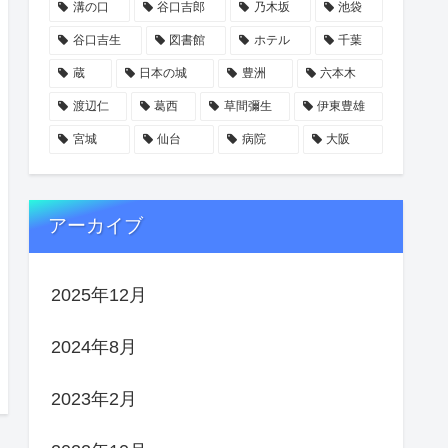
溝の口
谷口吉郎
乃木坂
池袋
谷口吉生
図書館
ホテル
千葉
蔵
日本の城
豊洲
六本木
渡辺仁
葛西
草間彌生
伊東豊雄
宮城
仙台
病院
大阪
アーカイブ
2025年12月
2024年8月
2023年2月