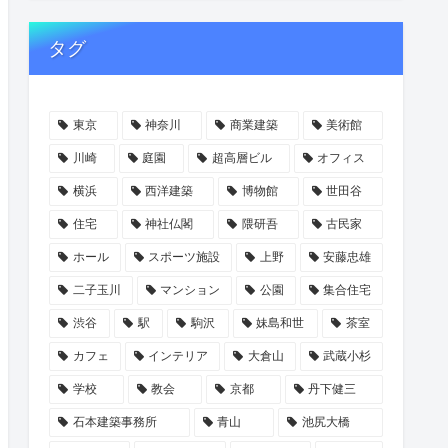
タグ
東京
神奈川
商業建築
美術館
川崎
庭園
超高層ビル
オフィス
横浜
西洋建築
博物館
世田谷
住宅
神社仏閣
隈研吾
古民家
ホール
スポーツ施設
上野
安藤忠雄
二子玉川
マンション
公園
集合住宅
渋谷
駅
駒沢
妹島和世
茶室
カフェ
インテリア
大倉山
武蔵小杉
学校
教会
京都
丹下健三
石本建築事務所
青山
池尻大橋