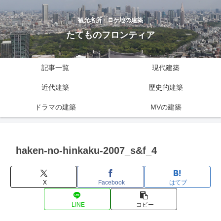
観光名所・ロケ地の建築
たてものフロンティア
記事一覧
現代建築
近代建築
歴史的建築
ドラマの建築
MVの建築
haken-no-hinkaku-2007_s&f_4
X
Facebook
はてブ
LINE
コピー