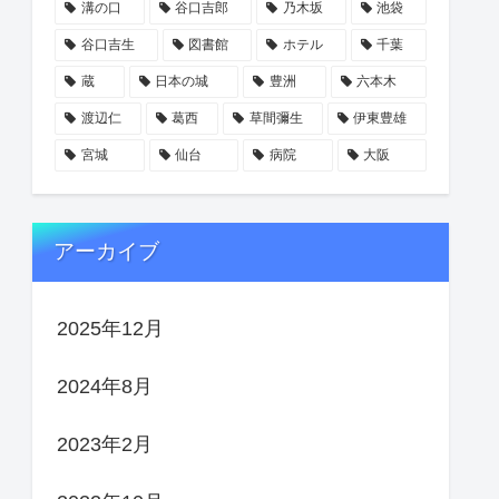
溝の口
谷口吉郎
乃木坂
池袋
谷口吉生
図書館
ホテル
千葉
蔵
日本の城
豊洲
六本木
渡辺仁
葛西
草間彌生
伊東豊雄
宮城
仙台
病院
大阪
アーカイブ
2025年12月
2024年8月
2023年2月