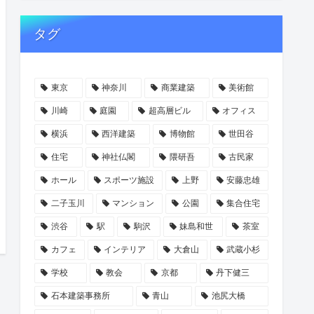
タグ
東京
神奈川
商業建築
美術館
川崎
庭園
超高層ビル
オフィス
横浜
西洋建築
博物館
世田谷
住宅
神社仏閣
隈研吾
古民家
ホール
スポーツ施設
上野
安藤忠雄
二子玉川
マンション
公園
集合住宅
渋谷
駅
駒沢
妹島和世
茶室
カフェ
インテリア
大倉山
武蔵小杉
学校
教会
京都
丹下健三
石本建築事務所
青山
池尻大橋