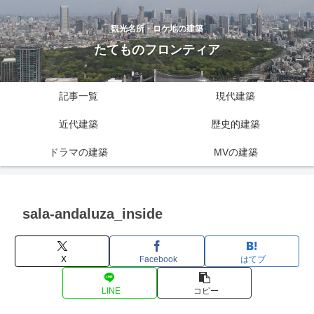
観光名所・ロケ地の建築
たてものフロンティア
記事一覧
現代建築
近代建築
歴史的建築
ドラマの建築
MVの建築
sala-andaluza_inside
X
Facebook
はてブ
LINE
コピー