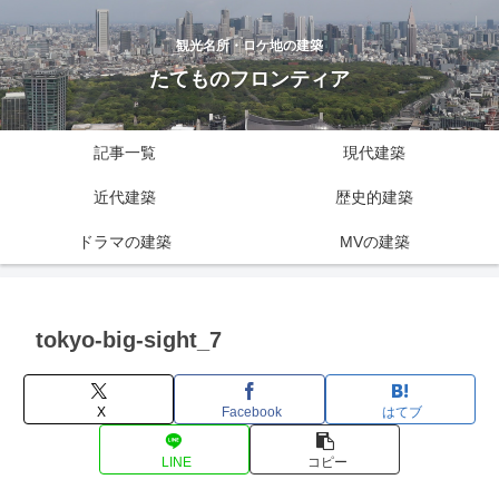
観光名所・ロケ地の建築
たてものフロンティア
記事一覧
現代建築
近代建築
歴史的建築
ドラマの建築
MVの建築
tokyo-big-sight_7
X
Facebook
はてブ
LINE
コピー