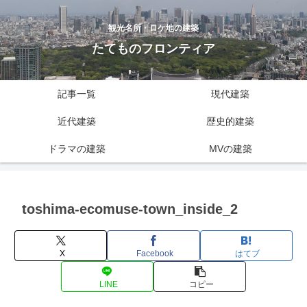
観光名所・ロケ地の建築
たてものフロンティア
記事一覧
現代建築
近代建築
歴史的建築
ドラマの建築
MVの建築
toshima-ecomuse-town_inside_2
X
Facebook
はてブ
LINE
コピー