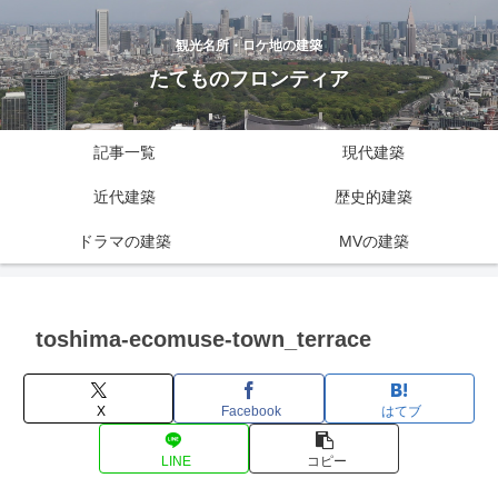
観光名所・ロケ地の建築
たてものフロンティア
記事一覧
現代建築
近代建築
歴史的建築
ドラマの建築
MVの建築
toshima-ecomuse-town_terrace
X
Facebook
はてブ
LINE
コピー