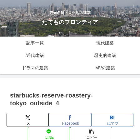
観光名所・ロケ地の建築
たてものフロンティア
記事一覧
現代建築
近代建築
歴史的建築
ドラマの建築
MVの建築
starbucks-reserve-roastery-
tokyo_outside_4
X
Facebook
はてブ
LINE
コピー