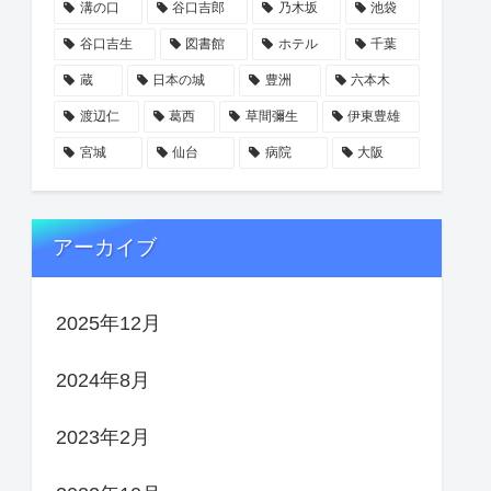
溝の口
谷口吉郎
乃木坂
池袋
谷口吉生
図書館
ホテル
千葉
蔵
日本の城
豊洲
六本木
渡辺仁
葛西
草間彌生
伊東豊雄
宮城
仙台
病院
大阪
アーカイブ
2025年12月
2024年8月
2023年2月