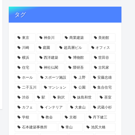
タグ
東京
神奈川
商業建築
美術館
川崎
庭園
超高層ビル
オフィス
横浜
西洋建築
博物館
世田谷
住宅
神社仏閣
隈研吾
古民家
ホール
スポーツ施設
上野
安藤忠雄
二子玉川
マンション
公園
集合住宅
渋谷
駅
駒沢
妹島和世
茶室
カフェ
インテリア
大倉山
武蔵小杉
学校
教会
京都
丹下健三
石本建築事務所
青山
池尻大橋