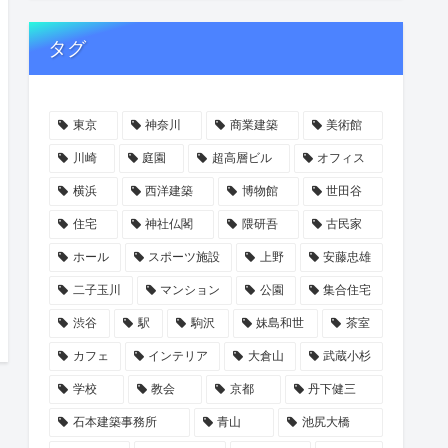
タグ
東京
神奈川
商業建築
美術館
川崎
庭園
超高層ビル
オフィス
横浜
西洋建築
博物館
世田谷
住宅
神社仏閣
隈研吾
古民家
ホール
スポーツ施設
上野
安藤忠雄
二子玉川
マンション
公園
集合住宅
渋谷
駅
駒沢
妹島和世
茶室
カフェ
インテリア
大倉山
武蔵小杉
学校
教会
京都
丹下健三
石本建築事務所
青山
池尻大橋