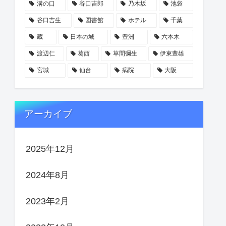
溝の口
谷口吉郎
乃木坂
池袋
谷口吉生
図書館
ホテル
千葉
蔵
日本の城
豊洲
六本木
渡辺仁
葛西
草間彌生
伊東豊雄
宮城
仙台
病院
大阪
アーカイブ
2025年12月
2024年8月
2023年2月