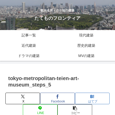
観光名所・ロケ地の建築
たてものフロンティア
記事一覧
現代建築
近代建築
歴史的建築
ドラマの建築
MVの建築
tokyo-metropolitan-teien-art-
museum_steps_5
X
Facebook
はてブ
LINE
コピー