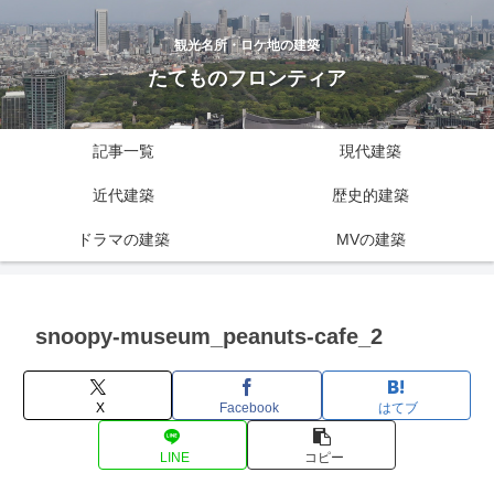
観光名所・ロケ地の建築
たてものフロンティア
記事一覧
現代建築
近代建築
歴史的建築
ドラマの建築
MVの建築
snoopy-museum_peanuts-cafe_2
X
Facebook
はてブ
LINE
コピー