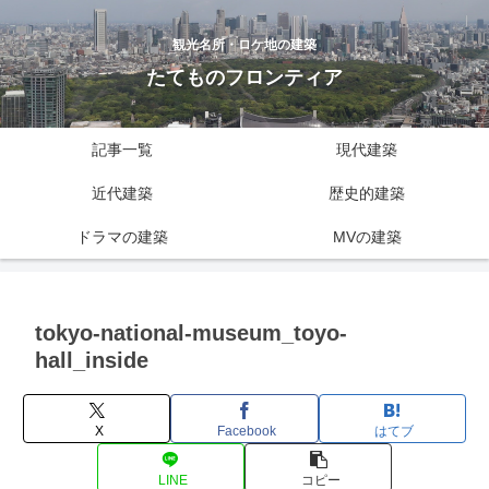
観光名所・ロケ地の建築
たてものフロンティア
記事一覧
現代建築
近代建築
歴史的建築
ドラマの建築
MVの建築
tokyo-national-museum_toyo-
hall_inside
X
Facebook
はてブ
LINE
コピー