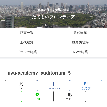
観光名所・ロケ地の建築
たてものフロンティア
記事一覧
現代建築
近代建築
歴史的建築
ドラマの建築
MVの建築
jiyu-academy_auditorium_5
X
Facebook
はてブ
LINE
コピー