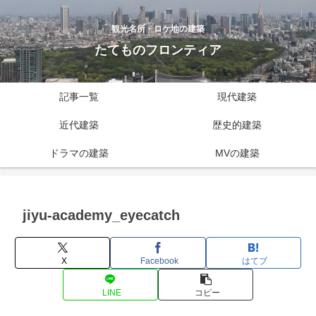
観光名所・ロケ地の建築
たてものフロンティア
記事一覧
現代建築
近代建築
歴史的建築
ドラマの建築
MVの建築
jiyu-academy_eyecatch
X
Facebook
はてブ
LINE
コピー