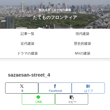
観光名所・ロケ地の建築
たてものフロンティア
記事一覧
現代建築
近代建築
歴史的建築
ドラマの建築
MVの建築
sazaesan-street_4
X
Facebook
はてブ
LINE
コピー