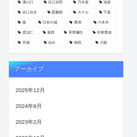
溝の口
谷口吉郎
乃木坂
池袋
谷口吉生
図書館
ホテル
千葉
蔵
日本の城
豊洲
六本木
渡辺仁
葛西
草間彌生
伊東豊雄
宮城
仙台
病院
大阪
アーカイブ
2025年12月
2024年8月
2023年2月