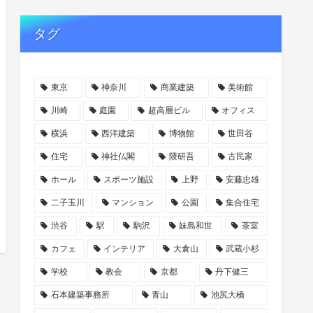
タグ
東京
神奈川
商業建築
美術館
川崎
庭園
超高層ビル
オフィス
横浜
西洋建築
博物館
世田谷
住宅
神社仏閣
隈研吾
古民家
ホール
スポーツ施設
上野
安藤忠雄
二子玉川
マンション
公園
集合住宅
渋谷
駅
駒沢
妹島和世
茶室
カフェ
インテリア
大倉山
武蔵小杉
学校
教会
京都
丹下健三
石本建築事務所
青山
池尻大橋