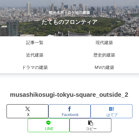
観光名所・ロケ地の建築
たてものフロンティア
記事一覧
現代建築
近代建築
歴史的建築
ドラマの建築
MVの建築
musashikosugi-tokyu-square_outside_2
X
Facebook
はてブ
LINE
コピー