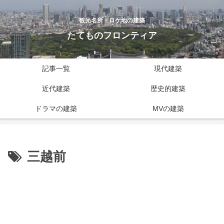
観光名所・ロケ地の建築
たてものフロンティア
記事一覧
現代建築
近代建築
歴史的建築
ドラマの建築
MVの建築
三越前