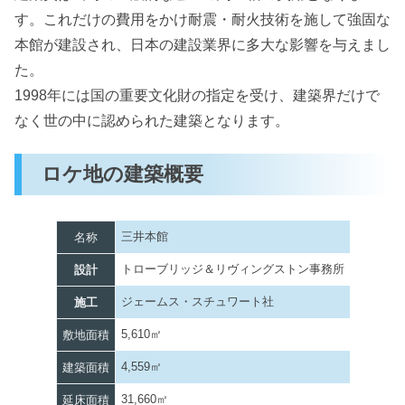
す。これだけの費用をかけ耐震・耐火技術を施して強固な
本館が建設され、日本の建設業界に多大な影響を与えまし
た。
1998年には国の重要文化財の指定を受け、建築界だけで
なく世の中に認められた建築となります。
ロケ地の建築概要
三井本館
名称
トローブリッジ＆リヴィングストン事務所
設計
ジェームス・スチュワート社
施工
5,610㎡
敷地面積
4,559㎡
建築面積
31,660㎡
延床面積