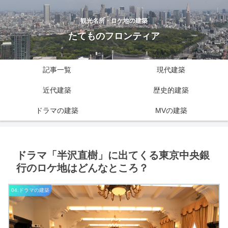
観光名所・ロケ地の建築
たてものフロンティア
記事一覧
現代建築
近代建築
歴史的建築
ドラマの建築
MVの建築
ドラマ「半沢直樹」に出てくる東京中央銀
行のロケ地はどんなところ？
04.ドラマの建築