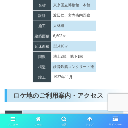
東京国立博物館 本館
名称
渡辺仁、宮内省内匠寮
設計
大林組
施工
6,602㎡
建築面積
22,416㎡
延床面積
地上2階、地下1階
階数
鉄骨鉄筋コンクリート造
構造
1937年11月
竣工
ロケ地のご利用案内・アクセス
開館時
9:30～17:00（入館は16:30まで）
間
メニュー
ホーム
検索
トップ
サイドバー