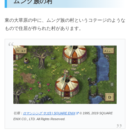
ムング族の村
東の大草原の中に、ムング族の村というコテージのような
もので住居が作られた村があります。
引用：
ロマンシング サガ3 | SQUARE ENIX
© 1995, 2019 SQUARE
ENIX CO., LTD. All Rights Reserved.