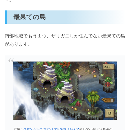
最果ての島
南部地域でもう１つ、ザリガニしか住んでない最果ての島
があります。
引用：
ロマンシング サガ3 | SQUARE ENIX
© 1995, 2019 SQUARE