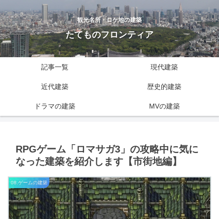
観光名所・ロケ地の建築
たてものフロンティア
記事一覧
現代建築
近代建築
歴史的建築
ドラマの建築
MVの建築
RPGゲーム「ロマサガ3」の攻略中に気に
なった建築を紹介します【市街地編】
08.ゲームの建築