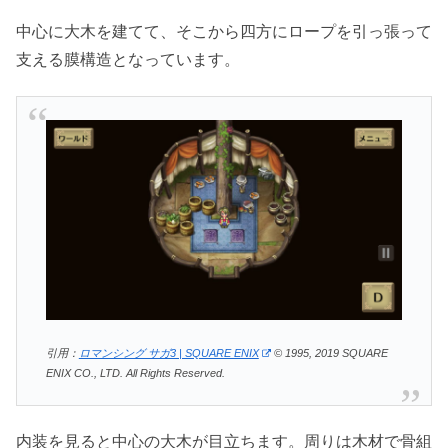
中心に大木を建てて、そこから四方にロープを引っ張って
支える膜構造となっています。
引用：
ロマンシング サガ3 | SQUARE ENIX
© 1995, 2019 SQUARE
ENIX CO., LTD. All Rights Reserved.
内装を見ると中心の大木が目立ちます。周りは木材で骨組