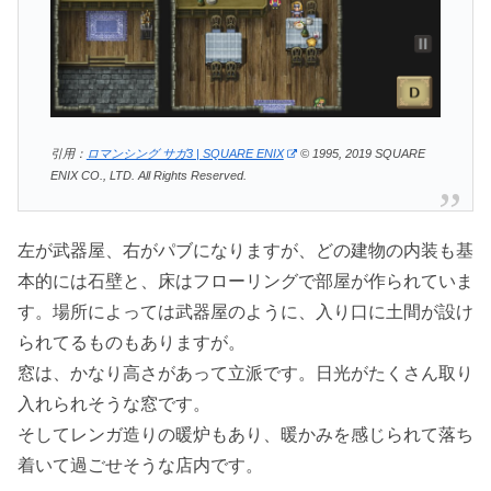
引用：
ロマンシング サガ3 | SQUARE ENIX
© 1995, 2019 SQUARE
ENIX CO., LTD. All Rights Reserved.
左が武器屋、右がパブになりますが、どの建物の内装も基
本的には石壁と、床はフローリングで部屋が作られていま
す。場所によっては武器屋のように、入り口に土間が設け
られてるものもありますが。
窓は、かなり高さがあって立派です。日光がたくさん取り
入れられそうな窓です。
そしてレンガ造りの暖炉もあり、暖かみを感じられて落ち
着いて過ごせそうな店内です。