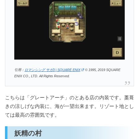
引用：
ロマンシング サガ3 | SQUARE ENIX
© 1995, 2019 SQUARE
ENIX CO., LTD. All Rights Reserved.
こちらは「グレートアーチ」のとある店の内装です。藁葺
きの涼しげな内装に、海が一望出来ます。リゾート地とし
ては最高の雰囲気です。
妖精の村