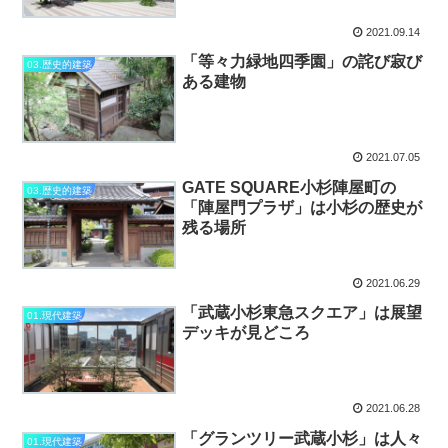
2021.09.14
「等々力緑地四季園」の詫び寂び
03.歴史的建築
ある建物
2021.07.05
GATE SQUARE小杉陣屋町の
03.歴史的建築
「陣屋門プラザ」は小杉の歴史が
残る場所
2021.06.29
「武蔵小杉東急スクエア」は展望
01.現代建築
デッキが見どころ
2021.06.28
「グランツリー武蔵小杉」は人々
01.現代建築