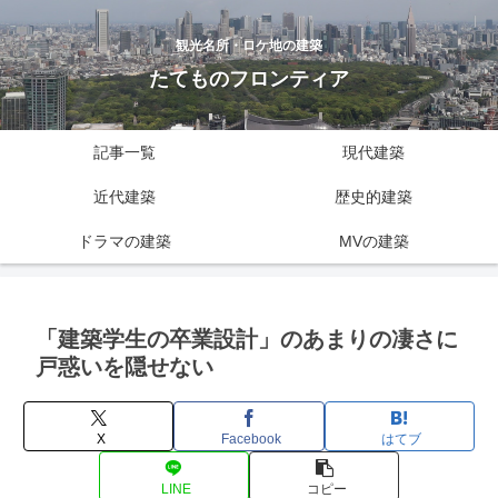
観光名所・ロケ地の建築
たてものフロンティア
記事一覧
現代建築
近代建築
歴史的建築
ドラマの建築
MVの建築
「建築学生の卒業設計」のあまりの凄さに
戸惑いを隠せない
X
Facebook
はてブ
LINE
コピー