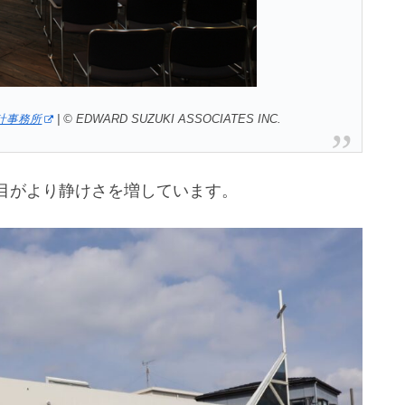
計事務所
| ©
EDWARD SUZUKI ASSOCIATES INC.
目がより静けさを増しています。