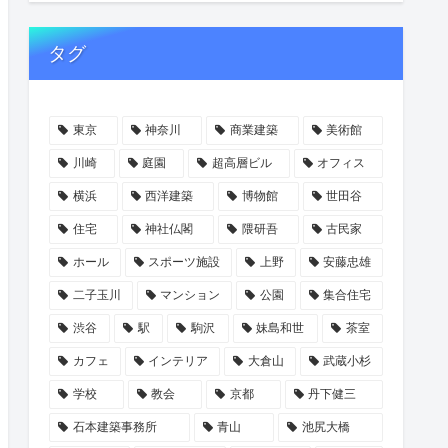
タグ
東京
神奈川
商業建築
美術館
川崎
庭園
超高層ビル
オフィス
横浜
西洋建築
博物館
世田谷
住宅
神社仏閣
隈研吾
古民家
ホール
スポーツ施設
上野
安藤忠雄
二子玉川
マンション
公園
集合住宅
渋谷
駅
駒沢
妹島和世
茶室
カフェ
インテリア
大倉山
武蔵小杉
学校
教会
京都
丹下健三
石本建築事務所
青山
池尻大橋