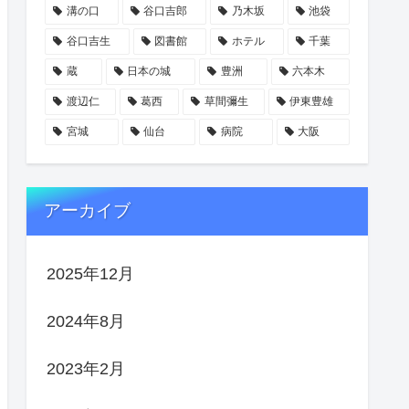
溝の口
谷口吉郎
乃木坂
池袋
谷口吉生
図書館
ホテル
千葉
蔵
日本の城
豊洲
六本木
渡辺仁
葛西
草間彌生
伊東豊雄
宮城
仙台
病院
大阪
アーカイブ
2025年12月
2024年8月
2023年2月