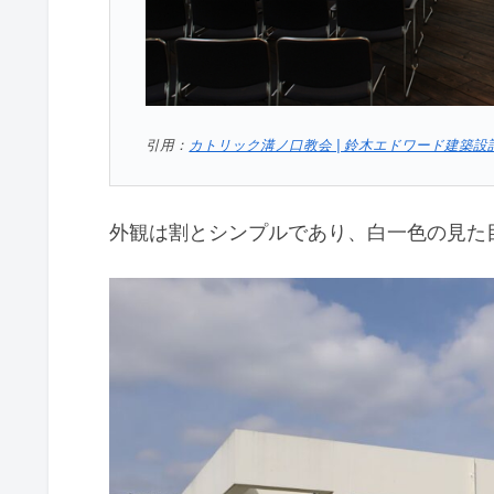
引用：
カトリック溝ノ口教会 | 鈴木エドワード建築設
外観は割とシンプルであり、白一色の見た