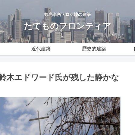
観光名所・ロケ地の建築
たてものフロンティア
近代建築
歴史的建築
鈴木エドワード氏が残した静かな