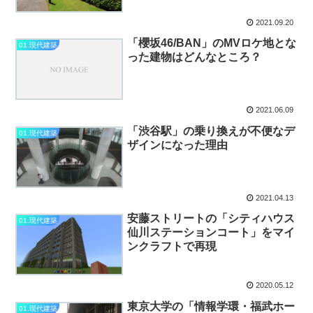
2021.09.20
「櫻坂46/BAN」のMVロケ地とな
01.現代建築
った建物はどんなところ？
2021.06.09
「渋谷駅」の乗り換えが不便なデ
01.現代建築
ザインになった理由
2021.04.13
安藤ストリートの「シティハウス
01.現代建築
仙川ステーションコート」をマイ
ンクラフトで再現
2020.05.12
東京大学の「情報学環・福武ホー
01.現代建築