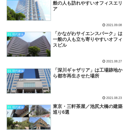
般の人も訪れやすいオフィスエリ
ア
2021.09.08
「かながわサイエンスパーク」は
01.現代建築
一般の人も立ち寄りやすいオフィ
スビル
2021.08.27
「深川ギャザリア」は工場跡地か
01.現代建築
ら都市再生させた場所
2021.08.23
東京・三軒茶屋／池尻大橋の建築
01.現代建築
巡り6選