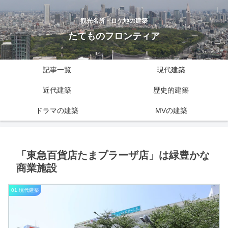
観光名所・ロケ地の建築
たてものフロンティア
記事一覧
現代建築
近代建築
歴史的建築
ドラマの建築
MVの建築
「東急百貨店たまプラーザ店」は緑豊かな
商業施設
01.現代建築