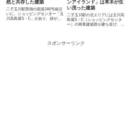
然と共存した建築
ンアイランド」は草木が生
い茂った建築
二子玉川駅西側の国道246号線沿
いに、ショッピングセンター「玉
二子玉川駅の北エリアには玉川高
川高島屋S・C」があり、緑がふ
島屋S・C（ショッピングセンタ
んだんに施された印象的な外観と
ー）の商業建築群が建ち並び、そ
なっています。玉川高島屋S・C
の中でも他の高島屋から少し離れ
は9つもの建物で構成されていま
た場所に位置する「玉川高島屋
すが、その中には、隈研吾氏がデ
S・C ガーデンアイランド」は、
ザインした本館のファサード（...
スポンサーリンク
ガーデンアイランドという名の通
り、壁面緑化や屋上緑化がふん
だ...