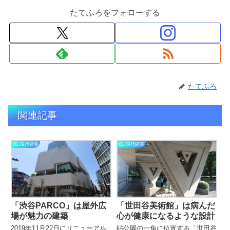
たてふろをフォローする
たてふろ
関連記事
01.現代建築
01.現代建築
「渋谷PARCO」は屋外広
「世田谷美術館」は病んだ
場が魅力の建築
心が健康になるような設計
2019年11月22日にリニューアル
砧公園の一角に位置する「世田谷