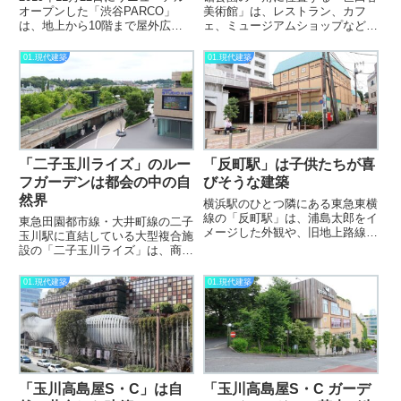
オープンした「渋谷PARCO」
美術館」は、レストラン、カフ
は、地上から10階まで屋外広場
ェ、ミュージアムショップなどの
がらせん状に巡る緑の多い建築で
施設を備えており、1986年3月30
あり、都心のオアシスとなってい
日に開館しました。世田谷区には
01.現代建築
01.現代建築
ます。店舗の他にも、劇場やオフ
著名な芸術家が多く、その人たち
ィスも入っている複合施設です。
の作品を展示しています。設計を
フロア構成は、地下1階～...
手がけたのは内井昭蔵氏。公...
「二子玉川ライズ」のルー
「反町駅」は子供たちが喜
フガーデンは都会の中の自
びそうな建築
然界
横浜駅のひとつ隣にある東急東横
線の「反町駅」は、浦島太郎をイ
東急田園都市線・大井町線の二子
メージした外観や、旧地上路線の
玉川駅に直結している大型複合施
面影を残したフラワー通りなど、
設の「二子玉川ライズ」は、商業
子供たちが喜びそうな駅舎です。
施設やオフィス、タワーマンショ
ちなみに読み方は「たんまち」と
ンなどの機能が備わっています。
01.現代建築
01.現代建築
なります。つい「そりまち」と読
その中で、屋上庭園であるルーフ
んでしまいそうですが。反町駅
ガーデンがあり、緑豊かな環境に
か...
良い施設となっています。二子
玉...
「玉川高島屋S・C」は自
「玉川高島屋S・C ガーデ