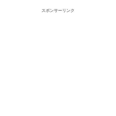
「東雲キャナルコート CODAN」
ンなどの機能が備わっています。
があります。山本理顕氏、伊東豊
その中で、屋上庭園であるルーフ
スポンサーリンク
雄氏、隈研吾氏などの名だたる建
ガーデンがあり、緑豊かな環境に
築家たちが手がけた団地が並...
良い施設となっています。二子
玉...