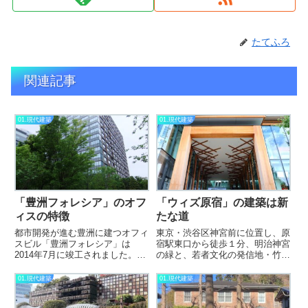
たてふろ
関連記事
01.現代建築
01.現代建築
「豊洲フォレシア」のオフ
「ウィズ原宿」の建築は新
ィスの特徴
たな道
都市開発が進む豊洲に建つオフィ
東京・渋谷区神宮前に位置し、原
スビル「豊洲フォレシア」は
宿駅東口から徒歩１分、明治神宮
2014年7月に竣工されました。
の緑と、若者文化の発信地・竹下
2014年に出来ただけあって、環
通りとの間に生まれた、複合施設
境の面でも、安全対策も優れた性
「ウィズ原宿」。その建築的特徴
01.現代建築
01.現代建築
能を誇っています。今回はそんな
と魅力を、３つの視点から掘り下
豊洲フォレシアの建築について紹
げてみます。