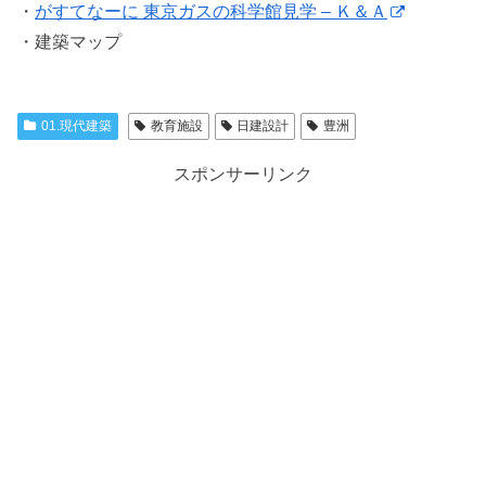
・
がすてなーに 東京ガスの科学館見学 – Ｋ＆Ａ
・建築マップ
01.現代建築
教育施設
日建設計
豊洲
スポンサーリンク