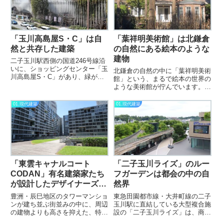
介します。豊洲の都市計画を形
(function(b,c,f,g,a,d,e)...
成...
「玉川高島屋S・C」は自
「葉祥明美術館」は北鎌倉
然と共存した建築
の自然にある絵本のような
建物
二子玉川駅西側の国道246号線沿
いに、ショッピングセンター「玉
北鎌倉の自然の中に「葉祥明美術
川高島屋S・C」があり、緑がふ
館」という、まるで絵本の世界の
んだんに施された印象的な外観と
ような美術館が佇んでいます。こ
なっています。玉川高島屋S・C
の美術館は、絵本作家である葉祥
は9つもの建物で構成されていま
明（よう しょうめい）の水彩画
01.現代建築
01.現代建築
すが、その中には、隈研吾氏がデ
や絵本が展示されています。『赤
ザインした本館のファサード（...
毛のアン』や『星の王子さま』な
どの絵を描いている作家です。
建...
「東雲キャナルコート
「二子玉川ライズ」のルー
CODAN」有名建築家たち
フガーデンは都会の中の自
が設計したデザイナーズ団
然界
地
豊洲・辰巳地区のタワーマンショ
東急田園都市線・大井町線の二子
ンが建ち並ぶ街並みの中に、周辺
玉川駅に直結している大型複合施
の建物よりも高さを抑えた、特徴
設の「二子玉川ライズ」は、商業
のある集合住宅が並んだ公共団地
施設やオフィス、タワーマンショ