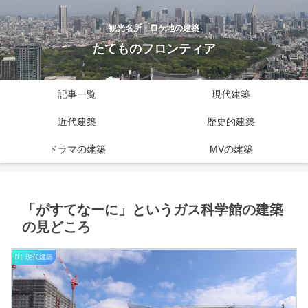
観光名所・ロケ地の建築
たてものフロンティア
記事一覧
現代建築
近代建築
歴史的建築
ドラマの建築
MVの建築
「がすてなーに」というガス科学館の建築
の見どころ
01.現代建築