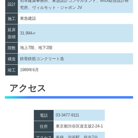
石本建築事務所、東急設計コンサルタント、MIDI総合設計研
設計
究所、ヴィルモット・ジャポン JV
東急建設
施工
延床
31,994㎡
面積
地上7階、地下2階
階数
鉄骨鉄筋コンクリート造
構造
1989年6月
竣工
アクセス
03-3477-9111
電話
東京都渋谷区道玄坂2-24-1
住所
各線 渋谷駅 徒歩7分
アクセス