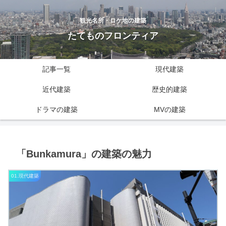
観光名所・ロケ地の建築
たてものフロンティア
記事一覧
現代建築
近代建築
歴史的建築
ドラマの建築
MVの建築
「Bunkamura」の建築の魅力
01.現代建築