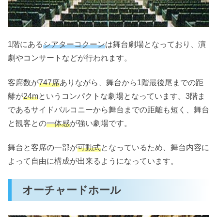
1階にある
シアターコクーン
は舞台劇場となっており、演
劇やコンサートなどが行われます。
客席数が
747席
ありながら、舞台から1階最後尾までの距
離が
24m
というコンパクトな劇場となっています。3階ま
であるサイドバルコニーから舞台までの距離も短く、舞台
と観客との
一体感
が強い劇場です。
舞台と客席の一部が
可動式
となっているため、舞台内容に
よって自由に構成が出来るようになっています。
オーチャードホール