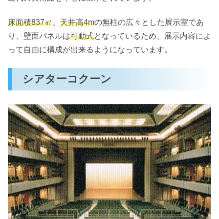
床面積837㎡
、
天井高4m
の無柱の広々とした展示室であ
り、壁面パネルは
可動式
となっているため、展示内容によ
って自由に構成が出来るようになっています。
シアターコクーン