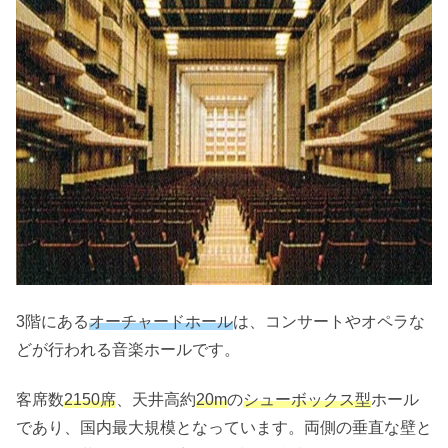
3階にある
オーチャードホール
は、コンサートやオペラな
どが行われる音楽ホールです。
客席数
2150席
、天井高約
20m
の
シューボックス型
ホール
であり、国内最大規模となっています。両側の垂直な壁と